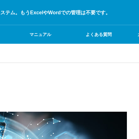
ステム。もうExcelやWordでの管理は不要です。
マニュアル
よくある質問
＜操作マニュアル＞上
程者編