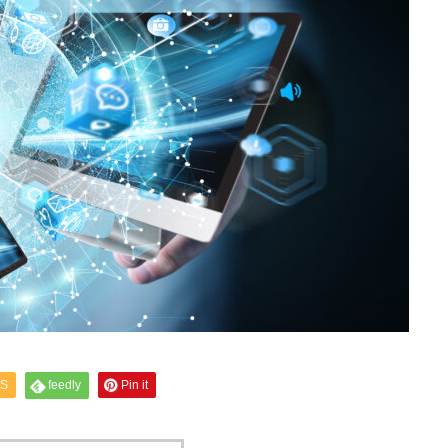
S
feedly
Pin it