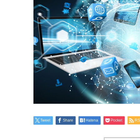
Tweet
Share
Hatena
Pocket
RS